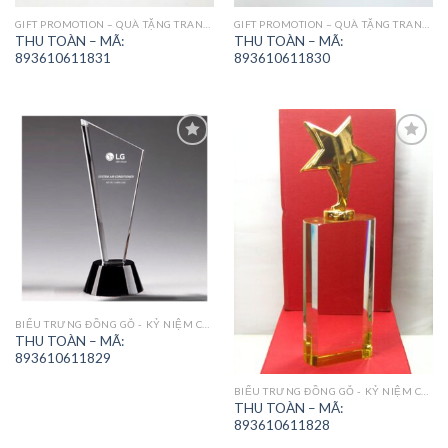
GIFT PROMOTION – QUÀ TẶNG TRANG TRÍ
GIFT PROMOTION – QUÀ TẶNG TRANG TRÍ
THU TOÀN – MÃ:
THU TOÀN – MÃ:
893610611831
893610611830
Add to
Add to
Wishlist
Wishlist
BIỂU TRƯNG ĐỒNG GỖ - KỶ NIỆM CHƯƠNG
THU TOÀN – MÃ:
893610611829
BIỂU TRƯNG ĐỒNG GỖ - KỶ NIỆM CHƯƠNG
THU TOÀN – MÃ:
893610611828