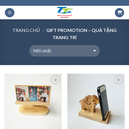
Skip
to
content
TRANG CHỦ
GIFT PROMOTION – QUÀ TẶNG
/
TRANG TRÍ
Add to
Add to
Wishlist
Wishlist