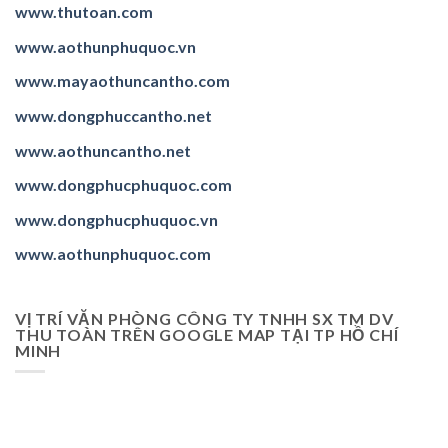
www.thutoan.com
www.aothunphuquoc.vn
www.mayaothuncantho.com
www.dongphuccantho.
net
www.aothuncantho.net
www.dongphucphuquoc.com
www.dongphucphuquoc.
vn
www.aothunphuquoc.com
VỊ TRÍ VĂN PHÒNG CÔNG TY TNHH SX TM DV
THU TOÀN TRÊN GOOGLE MAP TẠI TP HỒ CHÍ
MINH