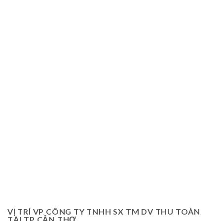
VỊ TRÍ VP CÔNG TY TNHH SX TM DV THU TOÀN
TẠI TP CẦN THƠ