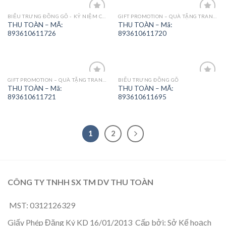
BIỂU TRƯNG ĐỒNG GỖ - KỶ NIỆM CHƯƠNG
GIFT PROMOTION – QUÀ TẶNG TRANG TRÍ
Add to
Add to
THU TOÀN – MÃ:
THU TOÀN – Mã:
Wishlist
Wishlist
893610611726
893610611720
GIFT PROMOTION – QUÀ TẶNG TRANG TRÍ
BIỂU TRƯNG ĐỒNG GỖ
Add to
Add to
THU TOÀN – Mã:
THU TOÀN – MÃ:
Wishlist
Wishlist
893610611721
893610611695
1
2
CÔNG TY TNHH SX TM DV THU TOÀN
MST: 0312126329
Giấy Phép Đăng Ký KD 16/01/2013 Cấp bởi: Sở Kế hoạch