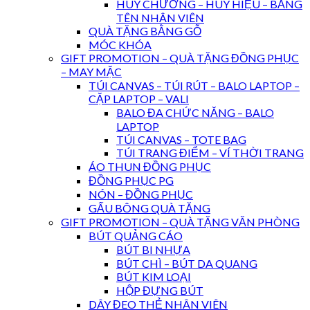
HUY CHƯƠNG – HUY HIỆU – BẢNG
TÊN NHÂN VIÊN
QUÀ TẶNG BẰNG GỖ
MÓC KHÓA
GIFT PROMOTION – QUÀ TẶNG ĐỒNG PHỤC
– MAY MẶC
TÚI CANVAS – TÚI RÚT – BALO LAPTOP –
CẶP LAPTOP – VALI
BALO ĐA CHỨC NĂNG – BALO
LAPTOP
TÚI CANVAS – TOTE BAG
TÚI TRANG ĐIỂM – VÍ THỜI TRANG
ÁO THUN ĐỒNG PHỤC
ĐỒNG PHỤC PG
NÓN – ĐỒNG PHỤC
GẤU BÔNG QUÀ TẶNG
GIFT PROMOTION – QUÀ TẶNG VĂN PHÒNG
BÚT QUẢNG CÁO
BÚT BI NHỰA
BÚT CHÌ – BÚT DA QUANG
BÚT KIM LOẠI
HỘP ĐỰNG BÚT
DÂY ĐEO THẺ NHÂN VIÊN