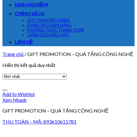
KINH NGHIỆM
CHÍNH SÁCH
QUY TRÌNH ĐẶT HÀNG
CHÍNH SÁCH BÁN HÀNG
PHƯƠNG THỨC THANH TOÁN
CHÍNH SÁCH BẢO MẬT
LIÊN HỆ
Trang chủ
/
GIFT PROMOTION – QUÀ TẶNG CÔNG NGHỆ
Hiển thị kết quả duy nhất
Add to Wishlist
Xem Nhanh
GIFT PROMOTION – QUÀ TẶNG CÔNG NGHỆ
THU TOÀN – MÃ: 893610611781