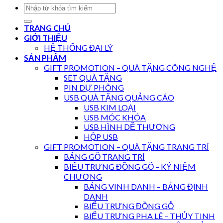
TRANG CHỦ
GIỚI THIỆU
HỆ THỐNG ĐẠI LÝ
SẢN PHẨM
GIFT PROMOTION – QUÀ TẶNG CÔNG NGHỆ
SET QUÀ TẶNG
PIN DỰ PHÒNG
USB QUÀ TẶNG QUẢNG CÁO
USB KIM LOẠI
USB MÓC KHÓA
USB HÌNH DỄ THƯƠNG
HỘP USB
GIFT PROMOTION – QUÀ TẶNG TRANG TRÍ
BẢNG GỖ TRANG TRÍ
BIỂU TRƯNG ĐỒNG GỖ – KỶ NIỆM
CHƯƠNG
BẢNG VINH DANH – BẢNG ĐỊNH
DANH
BIỂU TRƯNG ĐỒNG GỖ
BIỂU TRƯNG PHA LÊ – THỦY TINH