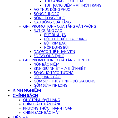
TÚI CANVAS – TOTE BAG
TÚI TRANG ĐIỂM – VÍ THỜI TRANG
ÁO THUN ĐỒNG PHỤC
ĐỒNG PHỤC PG
NÓN – ĐỒNG PHỤC
GẤU BÔNG QUÀ TẶNG
GIFT PROMOTION – QUÀ TẶNG VĂN PHÒNG
BÚT QUẢNG CÁO
BÚT BI NHỰA
BÚT CHÌ – BÚT DA QUANG
BÚT KIM LOẠI
HỘP ĐỰNG BÚT
DÂY ĐEO THẺ NHÂN VIÊN
SỔ TAY QUÀ TẶNG
GIFT PROMOTION – QUÀ TẶNG TIỆN LỢI
NÓN BẢO HIỂM
BÌNH GIỮ NHIỆT – LY GIỮ NHIỆT
ĐỒNG HỒ TREO TƯỜNG
DÙ QUẢNG CÁO
GỐM SỨ – THỦY TINH – ĐỒ GIA DỤNG
GỐM SỨ MINH LONG
KINH NGHIỆM
CHÍNH SÁCH
QUY TRÌNH ĐẶT HÀNG
CHÍNH SÁCH BÁN HÀNG
PHƯƠNG THỨC THANH TOÁN
CHÍNH SÁCH BẢO MẬT
LIÊN HỆ