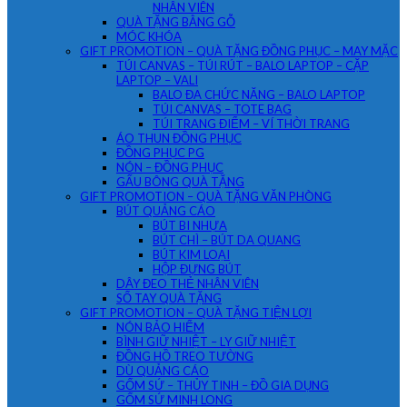
NHÂN VIÊN
QUÀ TẶNG BẰNG GỖ
MÓC KHÓA
GIFT PROMOTION – QUÀ TẶNG ĐỒNG PHỤC – MAY MẶC
TÚI CANVAS – TÚI RÚT – BALO LAPTOP – CẶP
LAPTOP – VALI
BALO ĐA CHỨC NĂNG – BALO LAPTOP
TÚI CANVAS – TOTE BAG
TÚI TRANG ĐIỂM – VÍ THỜI TRANG
ÁO THUN ĐỒNG PHỤC
ĐỒNG PHỤC PG
NÓN – ĐỒNG PHỤC
GẤU BÔNG QUÀ TẶNG
GIFT PROMOTION – QUÀ TẶNG VĂN PHÒNG
BÚT QUẢNG CÁO
BÚT BI NHỰA
BÚT CHÌ – BÚT DA QUANG
BÚT KIM LOẠI
HỘP ĐỰNG BÚT
DÂY ĐEO THẺ NHÂN VIÊN
SỔ TAY QUÀ TẶNG
GIFT PROMOTION – QUÀ TẶNG TIỆN LỢI
NÓN BẢO HIỂM
BÌNH GIỮ NHIỆT – LY GIỮ NHIỆT
ĐỒNG HỒ TREO TƯỜNG
DÙ QUẢNG CÁO
GỐM SỨ – THỦY TINH – ĐỒ GIA DỤNG
GỐM SỨ MINH LONG