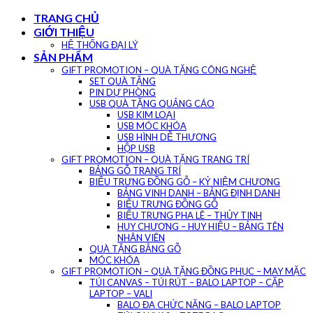
Skip
TRANG CHỦ
to
GIỚI THIỆU
content
HỆ THỐNG ĐẠI LÝ
SẢN PHẨM
GIFT PROMOTION – QUÀ TẶNG CÔNG NGHỆ
SET QUÀ TẶNG
PIN DỰ PHÒNG
USB QUÀ TẶNG QUẢNG CÁO
USB KIM LOẠI
USB MÓC KHÓA
USB HÌNH DỄ THƯƠNG
HỘP USB
GIFT PROMOTION – QUÀ TẶNG TRANG TRÍ
BẢNG GỖ TRANG TRÍ
BIỂU TRƯNG ĐỒNG GỖ – KỶ NIỆM CHƯƠNG
BẢNG VINH DANH – BẢNG ĐỊNH DANH
BIỂU TRƯNG ĐỒNG GỖ
BIỂU TRƯNG PHA LÊ – THỦY TINH
HUY CHƯƠNG – HUY HIỆU – BẢNG TÊN
NHÂN VIÊN
QUÀ TẶNG BẰNG GỖ
MÓC KHÓA
GIFT PROMOTION – QUÀ TẶNG ĐỒNG PHỤC – MAY MẶC
TÚI CANVAS – TÚI RÚT – BALO LAPTOP – CẶP
LAPTOP – VALI
BALO ĐA CHỨC NĂNG – BALO LAPTOP