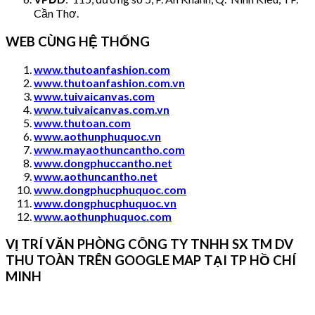
Cần Thơ.
WEB CÙNG HỆ THỐNG
www.thutoanfashion.com
www.thutoanfashion.com.vn
www.tuivaicanvas.com
www.tuivaicanvas.com.vn
www.thutoan.com
www.aothunphuquoc.vn
www.mayaothuncantho.com
www.dongphuccantho.
net
www.aothuncantho.net
www.dongphucphuquoc.com
www.dongphucphuquoc.
vn
www.aothunphuquoc.com
VỊ TRÍ VĂN PHÒNG CÔNG TY TNHH SX TM DV
THU TOÀN TRÊN GOOGLE MAP TẠI TP HỒ CHÍ
MINH