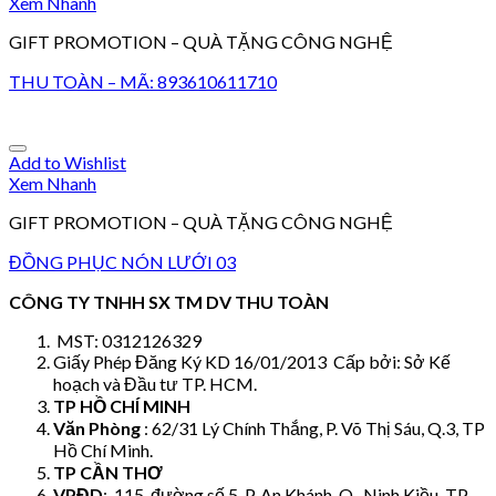
Xem Nhanh
GIFT PROMOTION – QUÀ TẶNG CÔNG NGHỆ
THU TOÀN – MÃ: 893610611710
Add to Wishlist
Xem Nhanh
GIFT PROMOTION – QUÀ TẶNG CÔNG NGHỆ
ĐỒNG PHỤC NÓN LƯỚI 03
CÔNG TY TNHH SX TM DV THU TOÀN
MST: 0312126329
Giấy Phép Đăng Ký KD 16/01/2013 Cấp bởi: Sở Kế
hoạch và Đầu tư TP. HCM.
TP HỒ CHÍ MINH
Văn Phòng
: 62/31 Lý Chính Thắng, P. Võ Thị Sáu, Q.3, TP
Hồ Chí Minh.
TP CẦN THƠ
VPĐD
: 115, đường số 5, P. An Khánh, Q. Ninh Kiều, TP.