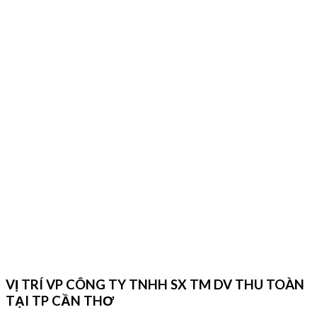
VỊ TRÍ VP CÔNG TY TNHH SX TM DV THU TOÀN
TẠI TP CẦN THƠ