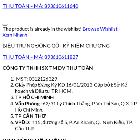
THU TOÀN – MÃ: 893610611640
The product is already in the wishlist!
Browse Wishlist
Xem Nhanh
BIỂU TRƯNG ĐỒNG GỖ - KỶ NIỆM CHƯƠNG
THU TOÀN – MÃ: 893610611827
CÔNG TY TNHH SX TM DV THU TOÀN
MST: 0312126329
Giấy Phép Đăng Ký KD 16/01/2013 Cấp bởi: Sở Kế
hoạch và Đầu tư TP. HCM.
TP HỒ CHÍ MINH
Văn Phòng
: 62/31 Lý Chính Thắng, P. Võ Thị Sáu, Q.3, TP
Hồ Chí Minh.
TP CẦN THƠ
VPĐD
: 115, đường số 5, P. An Khánh, Q. Ninh Kiều, TP.
Cần Thơ.