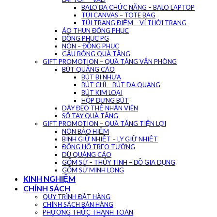
BALO ĐA CHỨC NĂNG – BALO LAPTOP
TÚI CANVAS – TOTE BAG
TÚI TRANG ĐIỂM – VÍ THỜI TRANG
ÁO THUN ĐỒNG PHỤC
ĐỒNG PHỤC PG
NÓN – ĐỒNG PHỤC
GẤU BÔNG QUÀ TẶNG
GIFT PROMOTION – QUÀ TẶNG VĂN PHÒNG
BÚT QUẢNG CÁO
BÚT BI NHỰA
BÚT CHÌ – BÚT DA QUANG
BÚT KIM LOẠI
HỘP ĐỰNG BÚT
DÂY ĐEO THẺ NHÂN VIÊN
SỔ TAY QUÀ TẶNG
GIFT PROMOTION – QUÀ TẶNG TIỆN LỢI
NÓN BẢO HIỂM
BÌNH GIỮ NHIỆT – LY GIỮ NHIỆT
ĐỒNG HỒ TREO TƯỜNG
DÙ QUẢNG CÁO
GỐM SỨ – THỦY TINH – ĐỒ GIA DỤNG
GỐM SỨ MINH LONG
KINH NGHIỆM
CHÍNH SÁCH
QUY TRÌNH ĐẶT HÀNG
CHÍNH SÁCH BÁN HÀNG
PHƯƠNG THỨC THANH TOÁN