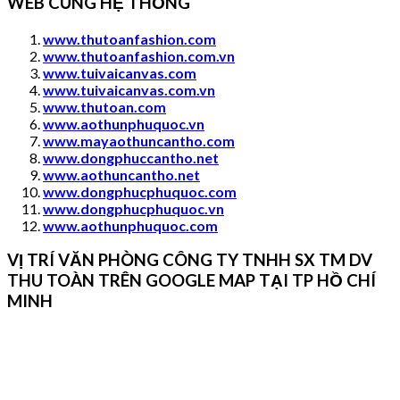
WEB CÙNG HỆ THỐNG
www.thutoanfashion.com
www.thutoanfashion.com.vn
www.tuivaicanvas.com
www.tuivaicanvas.com.vn
www.thutoan.com
www.aothunphuquoc.vn
www.mayaothuncantho.com
www.dongphuccantho.
net
www.aothuncantho.net
www.dongphucphuquoc.com
www.dongphucphuquoc.
vn
www.aothunphuquoc.com
VỊ TRÍ VĂN PHÒNG CÔNG TY TNHH SX TM DV
THU TOÀN TRÊN GOOGLE MAP TẠI TP HỒ CHÍ
MINH