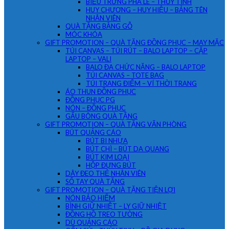
BIỂU TRƯNG PHA LÊ – THỦY TINH
HUY CHƯƠNG – HUY HIỆU – BẢNG TÊN
NHÂN VIÊN
QUÀ TẶNG BẰNG GỖ
MÓC KHÓA
GIFT PROMOTION – QUÀ TẶNG ĐỒNG PHỤC – MAY MẶC
TÚI CANVAS – TÚI RÚT – BALO LAPTOP – CẶP
LAPTOP – VALI
BALO ĐA CHỨC NĂNG – BALO LAPTOP
TÚI CANVAS – TOTE BAG
TÚI TRANG ĐIỂM – VÍ THỜI TRANG
ÁO THUN ĐỒNG PHỤC
ĐỒNG PHỤC PG
NÓN – ĐỒNG PHỤC
GẤU BÔNG QUÀ TẶNG
GIFT PROMOTION – QUÀ TẶNG VĂN PHÒNG
BÚT QUẢNG CÁO
BÚT BI NHỰA
BÚT CHÌ – BÚT DA QUANG
BÚT KIM LOẠI
HỘP ĐỰNG BÚT
DÂY ĐEO THẺ NHÂN VIÊN
SỔ TAY QUÀ TẶNG
GIFT PROMOTION – QUÀ TẶNG TIỆN LỢI
NÓN BẢO HIỂM
BÌNH GIỮ NHIỆT – LY GIỮ NHIỆT
ĐỒNG HỒ TREO TƯỜNG
DÙ QUẢNG CÁO