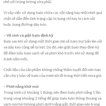
nhỏ với trọng lượng vừa phải.
Vì vậy việc sử dụng balo chứa các vật nặng hay nhồi nhét quá
chật sẽ dẫn đến tình trạng cặp bị bung chỉ hay bị rách vải
hoặc bung đường dây kéo.
– Vệ sinh và giặt balo định kỳ
Balo sau khi sử dụng một thời gian dài sẽ bám bụi bẩn lên vải
và dây kéo cũng dễ bị kẹt. Do đó, nên giặt balo theo định kỳ
để đảm bảo balo sạch sẽ và phơi khô trước khi sử dụng để
tránh nấm mốc.
Chất liệu của sản phẩm không chống thấm tuyệt đối nên bạn
cần chú ý bảo vệ balo của mình khi đi trong thời tiết mưa gió.
– Phơi nắng khử mùi
Trung bình cứ khoảng 1 tháng, nên đem balo phơi nắng 1 lần
trong vòng khoảng 2 tiếng để giúp balo luôn thông thoáng và
sạch mùi hôi (không phơi dưới nắng gắt, thời gian nên trong