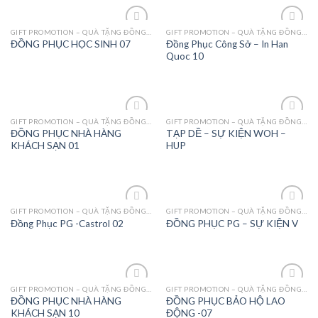
GIFT PROMOTION – QUÀ TẶNG ĐỒNG PHỤC - MAY MẶC
GIFT PROMOTION – QUÀ TẶNG ĐỒNG PHỤC - MAY MẶC
Add to
Add to
Đồng Phục Công Sở – In Han
ĐỒNG PHỤC HỌC SINH 07
Wishlist
Wishlist
Quoc 10
GIFT PROMOTION – QUÀ TẶNG ĐỒNG PHỤC - MAY MẶC
GIFT PROMOTION – QUÀ TẶNG ĐỒNG PHỤC - MAY MẶC
Add to
Add to
ĐỒNG PHỤC NHÀ HÀNG
TẠP DỀ – SỰ KIỆN WOH –
Wishlist
Wishlist
KHÁCH SẠN 01
HUP
GIFT PROMOTION – QUÀ TẶNG ĐỒNG PHỤC - MAY MẶC
GIFT PROMOTION – QUÀ TẶNG ĐỒNG PHỤC - MAY MẶC
Add to
Add to
Đồng Phục PG -Castrol 02
ĐỒNG PHỤC PG – SỰ KIỆN V
Wishlist
Wishlist
GIFT PROMOTION – QUÀ TẶNG ĐỒNG PHỤC - MAY MẶC
GIFT PROMOTION – QUÀ TẶNG ĐỒNG PHỤC - MAY MẶC
Add to
Add to
ĐỒNG PHỤC NHÀ HÀNG
ĐỒNG PHỤC BẢO HỘ LAO
Wishlist
Wishlist
KHÁCH SẠN 10
ĐỘNG -07