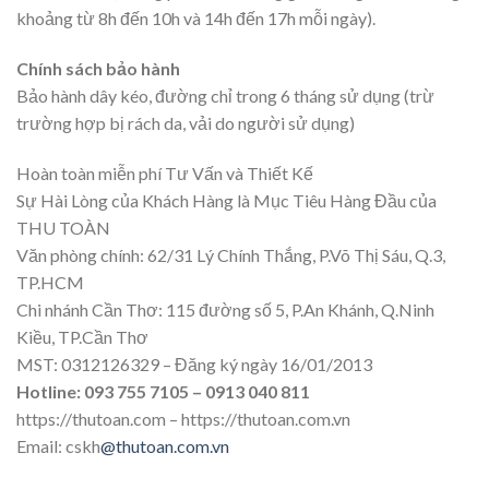
khoảng từ 8h đến 10h và 14h đến 17h mỗi ngày).
Chính sách bảo hành
Bảo hành dây kéo, đường chỉ trong 6 tháng sử dụng (trừ
trường hợp bị rách da, vải do người sử dụng)
Hoàn toàn miễn phí Tư Vấn và Thiết Kế
Sự Hài Lòng của Khách Hàng là Mục Tiêu Hàng Đầu của
THU TOÀN
Văn phòng chính: 62/31 Lý Chính Thắng, P.Võ Thị Sáu, Q.3,
TP.HCM
Chi nhánh Cần Thơ: 115 đường số 5, P.An Khánh, Q.Ninh
Kiều, TP.Cần Thơ
MST: 0312126329 – Đăng ký ngày 16/01/2013
Hotline: 093 755 7105 – 0913 040 811
https://thutoan.com – https://thutoan.com.vn
Email: cskh
@thutoan.com.vn