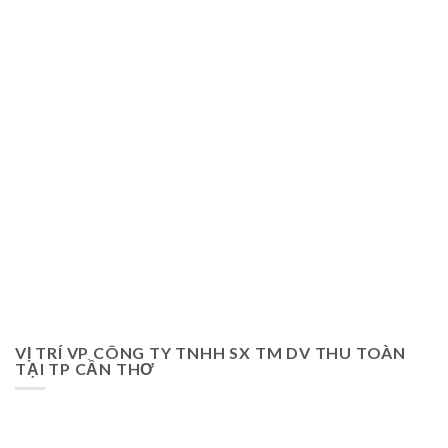
VỊ TRÍ VP CÔNG TY TNHH SX TM DV THU TOÀN
TẠI TP CẦN THƠ