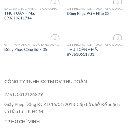
BALO ĐA CHỨC NĂNG - BALO LAPTOP
GIFT PROMOTION – QUÀ TẶNG ĐỒNG PHỤC - MAY MẶC
Add to
Add to
THU TOÀN – Mã:
Đồng Phục PG – Hino 02
Wishlist
Wishlist
893610611714
GIFT PROMOTION – QUÀ TẶNG ĐỒNG PHỤC - MAY MẶC
GIFT PROMOTION – QUÀ TẶNG ĐỒNG PHỤC - MAY MẶC
Add to
Add to
THU TOÀN – MÃ:
Đồng Phục Công Sở – 05
Wishlist
Wishlist
893610611731
CÔNG TY TNHH SX TM DV THU TOÀN
MST: 0312126329
Giấy Phép Đăng Ký KD 16/01/2013 Cấp bởi: Sở Kế hoạch
và Đầu tư TP. HCM.
TP HỒ CHÍ MINH