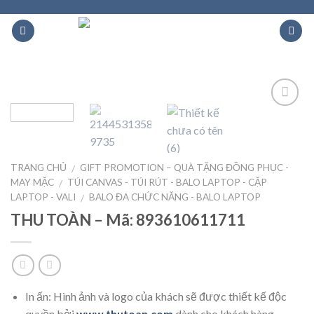
Skip
to
content
Add to
Wishlist
TRANG CHỦ
GIFT PROMOTION – QUÀ TẶNG ĐỒNG PHỤC -
/
MAY MẶC
TÚI CANVAS - TÚI RÚT - BALO LAPTOP - CẶP
/
LAPTOP - VALI
BALO ĐA CHỨC NĂNG - BALO LAPTOP
/
THU TOÀN – Mã: 893610611711
In ấn: Hình ảnh và logo của khách sẽ được thiết kế độc
quyền bởi
www.thutoan.com
dành cho khách hàng