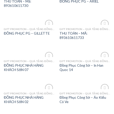
THU TOÀN – Mã:
ĐỒNG PHỤC PG – ARIEL
Wishlist
Wishlist
893610611730
GIFT PROMOTION – QUÀ TẶNG ĐỒNG PHỤC - MAY MẶC
GIFT PROMOTION – QUÀ TẶNG ĐỒNG PHỤC - MAY MẶC
Add to
Add to
THU TOÀN – MÃ:
ĐỒNG PHỤC PG – GILLETTE
Wishlist
Wishlist
893610611733
GIFT PROMOTION – QUÀ TẶNG ĐỒNG PHỤC - MAY MẶC
GIFT PROMOTION – QUÀ TẶNG ĐỒNG PHỤC - MAY MẶC
Add to
Add to
ĐỒNG PHỤC NHÀ HÀNG
Đồng Phục Công Sở – In Han
Wishlist
Wishlist
KHÁCH SẠN 07
Quoc 14
GIFT PROMOTION – QUÀ TẶNG ĐỒNG PHỤC - MAY MẶC
GIFT PROMOTION – QUÀ TẶNG ĐỒNG PHỤC - MAY MẶC
Add to
Add to
ĐỒNG PHỤC NHÀ HÀNG
Đồng Phục Công Sở – Áo Kiểu
Wishlist
Wishlist
KHÁCH SẠN 02
Có Ve