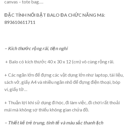
canvas – tote bag….
ĐẶC TÍNH NỔI BẬT BALO ĐA CHỨC NĂNG Mã:
893610611711
– Kích thước rộng rãi, tiện nghi
+ Balo có kích thước 40 x 30 x 12 (cm) vô cùng rộng rãi.
+ Các ngăn lớn để đựng các vật dụng lớn như laptop, tài liệu,
sách vở, giấy A4 và nhiều ngăn nhỏ để đựng điện thoại, bóp
ví, giấy tờ…
+ Thuận lợi khi sử dụng đi học, đi làm việc, đi chơi rất thoải
mái mà không sợ thiếu không gian chứa đồ.
– Thiết kế trẻ trung, tinh tế và màu sắc thanh lịch