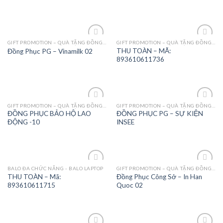
GIFT PROMOTION – QUÀ TẶNG ĐỒNG PHỤC - MAY MẶC
GIFT PROMOTION – QUÀ TẶNG ĐỒNG PHỤC - MAY MẶC
Add to
Add to
THU TOÀN – MÃ:
Đồng Phục PG – Vinamilk 02
Wishlist
Wishlist
893610611736
GIFT PROMOTION – QUÀ TẶNG ĐỒNG PHỤC - MAY MẶC
GIFT PROMOTION – QUÀ TẶNG ĐỒNG PHỤC - MAY MẶC
Add to
Add to
ĐỒNG PHỤC BẢO HỘ LAO
ĐỒNG PHỤC PG – SỰ KIỆN
Wishlist
Wishlist
ĐỘNG -10
INSEE
BALO ĐA CHỨC NĂNG - BALO LAPTOP
GIFT PROMOTION – QUÀ TẶNG ĐỒNG PHỤC - MAY MẶC
Add to
Add to
THU TOÀN – Mã:
Đồng Phục Công Sở – In Han
Wishlist
Wishlist
893610611715
Quoc 02