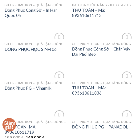
GIFT PROMOTION – QUÀ TẶNG ĐỒNG PHỤC - MAY MẶC
BALO ĐA CHỨC NĂNG - BALO LAPTOP
Add to
Add to
Đồng Phục Công Sở – In Han
THU TOÀN – Mã:
Wishlist
Wishlist
Quoc 05
893610611713
GIFT PROMOTION – QUÀ TẶNG ĐỒNG PHỤC - MAY MẶC
GIFT PROMOTION – QUÀ TẶNG ĐỒNG PHỤC - MAY MẶC
Add to
Add to
Đồng Phục Công Sở – Chân Váy
ĐỒNG PHỤC HỌC SINH 06
Wishlist
Wishlist
Dài Phối Bèo
GIFT PROMOTION – QUÀ TẶNG ĐỒNG PHỤC - MAY MẶC
GIFT PROMOTION – QUÀ TẶNG ĐỒNG PHỤC - MAY MẶC
Add to
Add to
THU TOÀN – MÃ:
Đồng Phục PG – Vinamilk
Wishlist
Wishlist
893610611836
GIFT PROMOTION – QUÀ TẶNG ĐỒNG PHỤC - MAY MẶC
GIFT PROMOTION – QUÀ TẶNG ĐỒNG PHỤC - MAY MẶC
Giảm
Add to
Add to
giá!
THU TOÀN- MÃ:
ĐỒNG PHỤC PG – PANADOL
Wishlist
Wishlist
893610611719
199,000
₫
149,000
₫