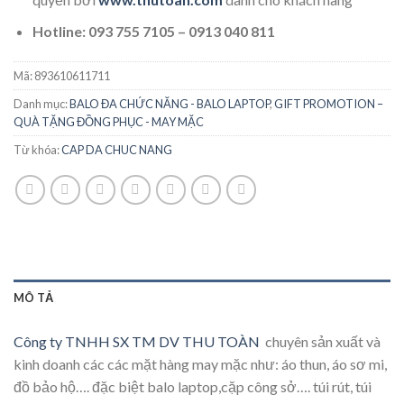
Hotline: 093 755 7105 – 0913 040 811
Mã:
893610611711
Danh mục:
BALO ĐA CHỨC NĂNG - BALO LAPTOP
,
GIFT PROMOTION –
QUÀ TẶNG ĐỒNG PHỤC - MAY MẶC
Từ khóa:
CAP DA CHUC NANG
MÔ TẢ
Công ty TNHH SX TM DV THU TOÀN
chuyên sản xuất và
kinh doanh các các mặt hàng may mặc như: áo thun, áo sơ mi,
đồ bảo hộ…. đặc biệt balo laptop,cặp công sở…. túi rút, túi