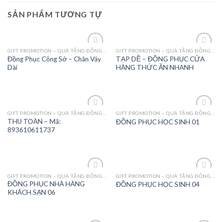
SẢN PHẨM TƯƠNG TỰ
GIFT PROMOTION – QUÀ TẶNG ĐỒNG PHỤC - MAY MẶC
GIFT PROMOTION – QUÀ TẶNG ĐỒNG PHỤC - MAY MẶC
Add to
Add to
Đồng Phục Công Sở – Chân Váy
TẠP DỀ – ĐỒNG PHỤC CỬA
Wishlist
Wishlist
Dài
HÀNG THỨC ĂN NHANH
GIFT PROMOTION – QUÀ TẶNG ĐỒNG PHỤC - MAY MẶC
GIFT PROMOTION – QUÀ TẶNG ĐỒNG PHỤC - MAY MẶC
Add to
Add to
THU TOÀN – Mã:
ĐỒNG PHỤC HỌC SINH 01
Wishlist
Wishlist
893610611737
GIFT PROMOTION – QUÀ TẶNG ĐỒNG PHỤC - MAY MẶC
GIFT PROMOTION – QUÀ TẶNG ĐỒNG PHỤC - MAY MẶC
Add to
Add to
ĐỒNG PHỤC NHÀ HÀNG
ĐỒNG PHỤC HỌC SINH 04
Wishlist
Wishlist
KHÁCH SẠN 06