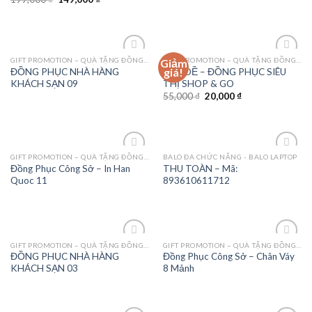
GIFT PROMOTION – QUÀ TẶNG ĐỒNG PHỤC - MAY MẶC
GIFT PROMOTION – QUÀ TẶNG ĐỒNG PHỤC - MAY MẶC
Giảm
Add to
Add to
giá!
ĐỒNG PHỤC NHÀ HÀNG
TẠP DỀ – ĐỒNG PHỤC SIÊU
Wishlist
Wishlist
KHÁCH SẠN 09
THỊ SHOP & GO
55,000
₫
20,000
₫
GIFT PROMOTION – QUÀ TẶNG ĐỒNG PHỤC - MAY MẶC
BALO ĐA CHỨC NĂNG - BALO LAPTOP
Add to
Add to
Đồng Phục Công Sở – In Han
THU TOÀN – Mã:
Wishlist
Wishlist
Quoc 11
893610611712
GIFT PROMOTION – QUÀ TẶNG ĐỒNG PHỤC - MAY MẶC
GIFT PROMOTION – QUÀ TẶNG ĐỒNG PHỤC - MAY MẶC
Add to
Add to
ĐỒNG PHỤC NHÀ HÀNG
Đồng Phục Công Sở – Chân Váy
Wishlist
Wishlist
KHÁCH SẠN 03
8 Mảnh