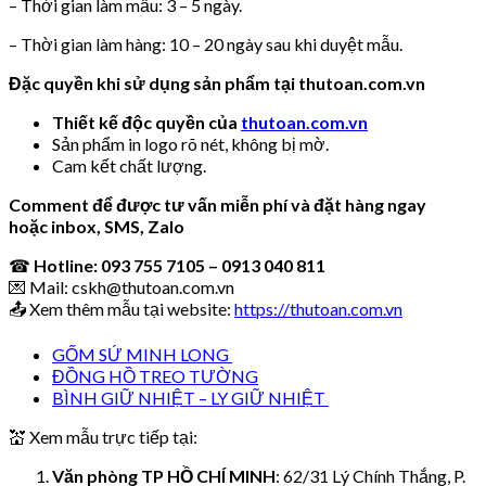
– Thời gian làm mẫu: 3 – 5 ngày.
– Thời gian làm hàng: 10 – 20 ngày sau khi duyệt mẫu.
Đặc quyền khi sử dụng sản phẩm tại thutoan.com.vn
Thiết kế độc quyền của
thutoan.com.vn
Sản phẩm in logo rõ nét, không bị mờ.
Cam kết chất lượng.
Comment để được tư vấn miễn phí và đặt hàng ngay
hoặc inbox, SMS, Zalo
☎
Hotline: 093 755 7105 – 0913 040 811
💌 Mail: cskh@thutoan.com.vn
📤 Xem thêm mẫu tại website:
https://thutoan.com.vn
GỐM SỨ MINH LONG
ĐỒNG HỒ TREO TƯỜNG
BÌNH GIỮ NHIỆT – LY GIỮ NHIỆT
💒 Xem mẫu trực tiếp tại:
Văn phòng TP HỒ CHÍ MINH
: 62/31 Lý Chính Thắng, P.