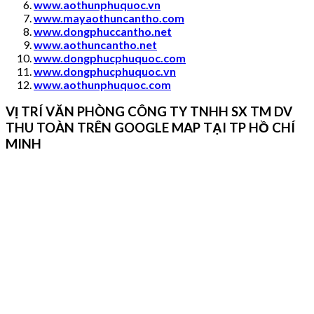
www.aothunphuquoc.vn
www.mayaothuncantho.com
www.dongphuccantho.
net
www.aothuncantho.net
www.dongphucphuquoc.com
www.dongphucphuquoc.
vn
www.aothunphuquoc.com
VỊ TRÍ VĂN PHÒNG CÔNG TY TNHH SX TM DV
THU TOÀN TRÊN GOOGLE MAP TẠI TP HỒ CHÍ
MINH