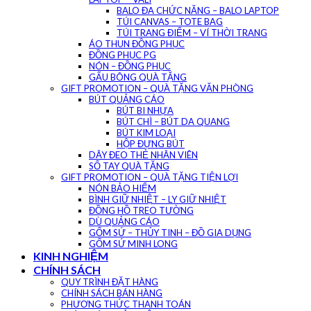
BALO ĐA CHỨC NĂNG – BALO LAPTOP
TÚI CANVAS – TOTE BAG
TÚI TRANG ĐIỂM – VÍ THỜI TRANG
ÁO THUN ĐỒNG PHỤC
ĐỒNG PHỤC PG
NÓN – ĐỒNG PHỤC
GẤU BÔNG QUÀ TẶNG
GIFT PROMOTION – QUÀ TẶNG VĂN PHÒNG
BÚT QUẢNG CÁO
BÚT BI NHỰA
BÚT CHÌ – BÚT DA QUANG
BÚT KIM LOẠI
HỘP ĐỰNG BÚT
DÂY ĐEO THẺ NHÂN VIÊN
SỔ TAY QUÀ TẶNG
GIFT PROMOTION – QUÀ TẶNG TIỆN LỢI
NÓN BẢO HIỂM
BÌNH GIỮ NHIỆT – LY GIỮ NHIỆT
ĐỒNG HỒ TREO TƯỜNG
DÙ QUẢNG CÁO
GỐM SỨ – THỦY TINH – ĐỒ GIA DỤNG
GỐM SỨ MINH LONG
KINH NGHIỆM
CHÍNH SÁCH
QUY TRÌNH ĐẶT HÀNG
CHÍNH SÁCH BÁN HÀNG
PHƯƠNG THỨC THANH TOÁN