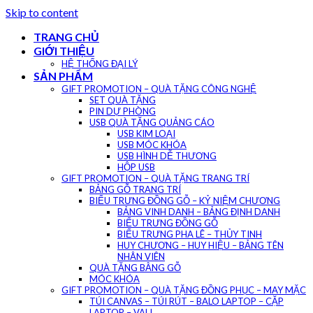
Skip to content
TRANG CHỦ
GIỚI THIỆU
HỆ THỐNG ĐẠI LÝ
SẢN PHẨM
GIFT PROMOTION – QUÀ TẶNG CÔNG NGHỆ
SET QUÀ TẶNG
PIN DỰ PHÒNG
USB QUÀ TẶNG QUẢNG CÁO
USB KIM LOẠI
USB MÓC KHÓA
USB HÌNH DỄ THƯƠNG
HỘP USB
GIFT PROMOTION – QUÀ TẶNG TRANG TRÍ
BẢNG GỖ TRANG TRÍ
BIỂU TRƯNG ĐỒNG GỖ – KỶ NIỆM CHƯƠNG
BẢNG VINH DANH – BẢNG ĐỊNH DANH
BIỂU TRƯNG ĐỒNG GỖ
BIỂU TRƯNG PHA LÊ – THỦY TINH
HUY CHƯƠNG – HUY HIỆU – BẢNG TÊN
NHÂN VIÊN
QUÀ TẶNG BẰNG GỖ
MÓC KHÓA
GIFT PROMOTION – QUÀ TẶNG ĐỒNG PHỤC – MAY MẶC
TÚI CANVAS – TÚI RÚT – BALO LAPTOP – CẶP
LAPTOP – VALI