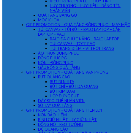
BIỂU TRƯNG PHA LÊ – THỦY TINH
HUY CHƯƠNG – HUY HIỆU – BẢNG TÊN
NHÂN VIÊN
QUÀ TẶNG BẰNG GỖ
MÓC KHÓA
GIFT PROMOTION – QUÀ TẶNG ĐỒNG PHỤC – MAY MẶC
TÚI CANVAS – TÚI RÚT – BALO LAPTOP – CẶP
LAPTOP – VALI
BALO ĐA CHỨC NĂNG – BALO LAPTOP
TÚI CANVAS – TOTE BAG
TÚI TRANG ĐIỂM – VÍ THỜI TRANG
ÁO THUN ĐỒNG PHỤC
ĐỒNG PHỤC PG
NÓN – ĐỒNG PHỤC
GẤU BÔNG QUÀ TẶNG
GIFT PROMOTION – QUÀ TẶNG VĂN PHÒNG
BÚT QUẢNG CÁO
BÚT BI NHỰA
BÚT CHÌ – BÚT DA QUANG
BÚT KIM LOẠI
HỘP ĐỰNG BÚT
DÂY ĐEO THẺ NHÂN VIÊN
SỔ TAY QUÀ TẶNG
GIFT PROMOTION – QUÀ TẶNG TIỆN LỢI
NÓN BẢO HIỂM
BÌNH GIỮ NHIỆT – LY GIỮ NHIỆT
ĐỒNG HỒ TREO TƯỜNG
DÙ QUẢNG CÁO