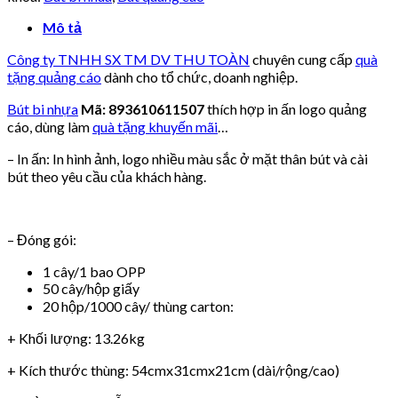
Mô tả
Công ty TNHH SX TM DV THU TOÀN
chuyên cung cấp
quà
tặng quảng cáo
dành cho tổ chức, doanh nghiệp.
Bút bi nhựa
Mã: 893610611507
thích hợp in ấn logo quảng
cáo, dùng làm
quà tặng khuyến mãi
…
– In ấn: In hình ảnh, logo nhiều màu sắc ở mặt thân bút và cài
bút theo yêu cầu của khách hàng.
– Đóng gói:
1 cây/1 bao OPP
50 cây/hộp giấy
20 hộp/1000 cây/ thùng carton:
+ Khối lượng: 13.26kg
+ Kích thước thùng: 54cmx31cmx21cm (dài/rộng/cao)