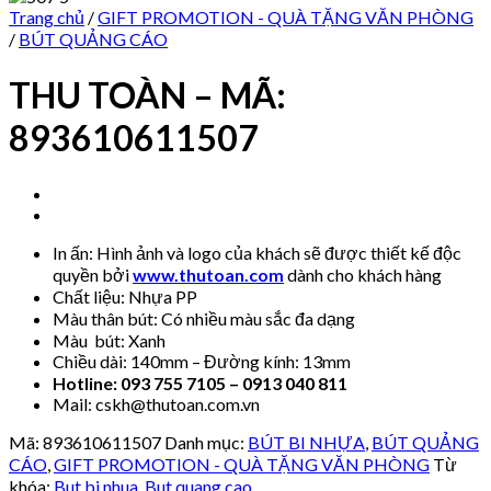
Trang chủ
/
GIFT PROMOTION - QUÀ TẶNG VĂN PHÒNG
/
BÚT QUẢNG CÁO
THU TOÀN – MÃ:
893610611507
In ấn: Hình ảnh và logo của khách sẽ được thiết kế độc
quyền bởi
www.thutoan.com
dành cho khách hàng
Chất liệu: Nhựa PP
Màu thân bút: Có nhiều màu sắc đa dạng
Màu bút: Xanh
Chiều dài: 140mm – Đường kính: 13mm
Hotline: 093 755 7105 – 0913 040 811
Mail: cskh@thutoan.com.vn
Mã:
893610611507
Danh mục:
BÚT BI NHỰA
,
BÚT QUẢNG
CÁO
,
GIFT PROMOTION - QUÀ TẶNG VĂN PHÒNG
Từ
khóa:
But bi nhua
,
But quang cao