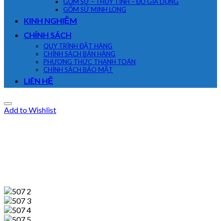
GỐM SỨ – THỦY TINH – ĐỒ GIA DỤNG
GỐM SỨ MINH LONG
KINH NGHIỆM
CHÍNH SÁCH
QUY TRÌNH ĐẶT HÀNG
CHÍNH SÁCH BÁN HÀNG
PHƯƠNG THỨC THANH TOÁN
CHÍNH SÁCH BẢO MẬT
LIÊN HỆ
Add to Wishlist