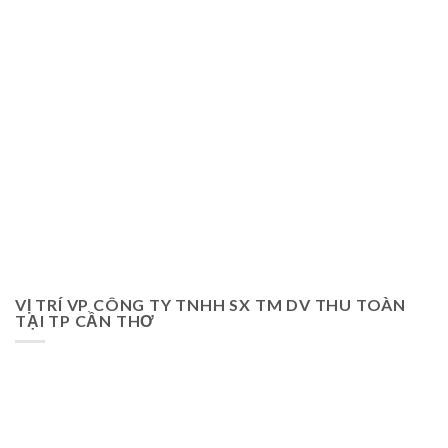
VỊ TRÍ VP CÔNG TY TNHH SX TM DV THU TOÀN
TẠI TP CẦN THƠ