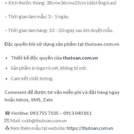
+ Kích thước thùng: 38cmx36cmx25cm (dài/rộng/cao)
– Thời gian làm mẫu: 3 – 5 ngày.
– Thời gian làm hàng: 10 – 20 ngày sau khi duyệt mẫu.
Đặc quyền khi sử dụng sản phẩm tại thutoan.com.vn
Thiết kế độc quyền của
thutoan.com.vn
Sản phẩm in logo rõ nét, không bị mờ.
Cam kết chất lượng.
Comment để được tư vấn miễn phí và đặt hàng ngay
hoặc inbox, SMS, Zalo
☎
Hotline: 093 755 7105 – 0913 040 811
💌 Mail: cskh@thutoan.com.vn
📤 Xem thêm mẫu tại website:
https://thutoan.com.vn