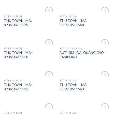
BÚT KIM LOẠI
BÚT KIM LOẠI
Add to
Add to
THU TOÀN – MÃ:
THU TOÀN – MÃ:
Wishlist
Wishlist
893610611579
893610611568
BÚT KIM LOẠI
BÚT QUẢNG CÁO
Add to
Add to
THU TOÀN – MÃ:
BÚT KIM LOẠI QUẢNG CÁO –
Wishlist
Wishlist
893610611558
SAMPORO
BÚT BI NHỰA
BÚT KIM LOẠI
Add to
Add to
THU TOÀN – MÃ:
THU TOÀN – MÃ:
Wishlist
Wishlist
893610611532
893610611563
BÚT KIM LOẠI
BÚT KIM LOẠI