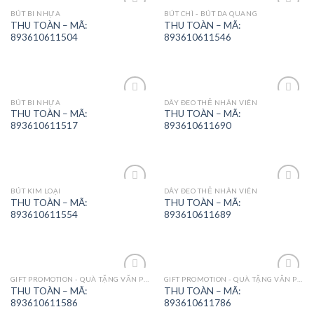
BÚT BI NHỰA
BÚT CHÌ - BÚT DA QUANG
Add to
Add to
THU TOÀN – MÃ:
THU TOÀN – MÃ:
Wishlist
Wishlist
893610611504
893610611546
BÚT BI NHỰA
DÂY ĐEO THẺ NHÂN VIÊN
Add to
Add to
THU TOÀN – MÃ:
THU TOÀN – MÃ:
Wishlist
Wishlist
893610611517
893610611690
BÚT KIM LOẠI
DÂY ĐEO THẺ NHÂN VIÊN
Add to
Add to
THU TOÀN – MÃ:
THU TOÀN – MÃ:
Wishlist
Wishlist
893610611554
893610611689
GIFT PROMOTION - QUÀ TẶNG VĂN PHÒNG
GIFT PROMOTION - QUÀ TẶNG VĂN PHÒNG
Add to
Add to
THU TOÀN – MÃ:
THU TOÀN – MÃ:
Wishlist
Wishlist
893610611586
893610611786