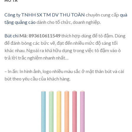
MÔ TẢ
Công ty TNHH SX TM DV THU TOÀN
chuyên cung cấp
quà
tặng quảng cáo
dành cho tổ chức, doanh nghiệp.
Bút chì
Mã: 893610611549
thích hợp dùng để tô đậm. Dùng
để đánh bóng các bức vẽ, đạt đến nhiều mức độ sáng tối
khác nhau. Ngoài ra khá hữu dụng trong việc tô đậm vào ô
trả lời trắc nghiệm nhanh nhất…
– In ấn: In hình ảnh, logo nhiều màu sắc ở mặt thân bút và cài
bút theo yêu cầu của khách hàng.