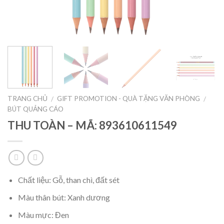
TRANG CHỦ
GIFT PROMOTION - QUÀ TẶNG VĂN PHÒNG
/
/
BÚT QUẢNG CÁO
THU TOÀN – MÃ: 893610611549
Chất liệu: Gỗ, than chì, đất sét
Màu thân bút: Xanh dương
Màu mực: Đen