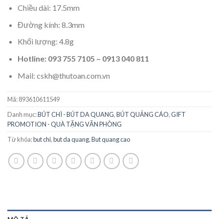
Chiều dài: 17.5mm
Đường kính: 8.3mm
Khối lượng: 4.8g
Hotline: 093 755 7105 – 0913 040 811
Mail: cskh@thutoan.com.vn
Mã:
893610611549
Danh mục:
BÚT CHÌ - BÚT DA QUANG
,
BÚT QUẢNG CÁO
,
GIFT
PROMOTION - QUÀ TẶNG VĂN PHÒNG
Từ khóa:
but chi
,
but da quang
,
But quang cao