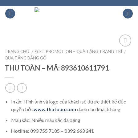
Skip
to
content
TRANG CHỦ
GIFT PROMOTION – QUÀ TẶNG TRANG TRÍ
/
/
Add to
Wishlist
QUÀ TẶNG BẰNG GỖ
THU TOÀN – MÃ: 893610611791
In ấn: Hình ảnh và logo của khách sẽ được thiết kế độc
quyền bởi
www.thutoan.com
dành cho khách hàng
Màu sắc: Nhiều màu sắc đa dạng
Hotline: 093 755 7105 – 0392 663 241