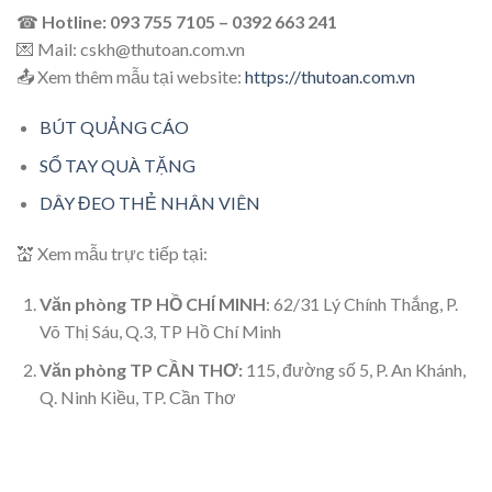
☎
Hotline: 093 755 7105 – 0392 663 241
💌 Mail: cskh@thutoan.com.vn
📤 Xem thêm mẫu tại website:
https://thutoan.com.vn
BÚT QUẢNG CÁO
SỔ TAY QUÀ TẶNG
DÂY ĐEO THẺ NHÂN VIÊN
💒 Xem mẫu trực tiếp tại:
Văn phòng TP HỒ CHÍ MINH
: 62/31 Lý Chính Thắng, P.
Võ Thị Sáu, Q.3, TP Hồ Chí Minh
Văn phòng TP CẦN THƠ:
115, đường số 5, P. An Khánh,
Q. Ninh Kiều, TP. Cần Thơ