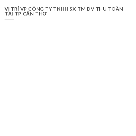
VỊ TRÍ VP CÔNG TY TNHH SX TM DV THU TOÀN
TẠI TP CẦN THƠ