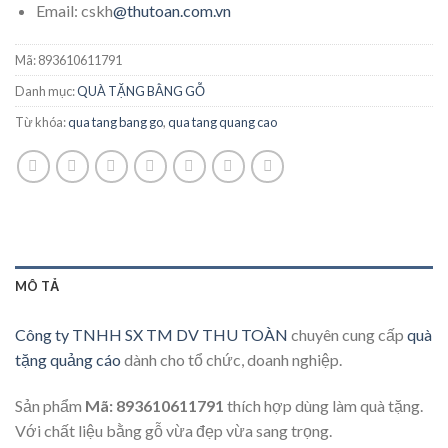
Email: cskh
@thutoan.com.vn
Mã:
893610611791
Danh mục:
QUÀ TẶNG BẰNG GỖ
Từ khóa:
qua tang bang go
,
qua tang quang cao
MÔ TẢ
Công ty TNHH SX TM DV THU TOÀN
chuyên cung cấp
quà
tặng quảng cáo
dành cho tổ chức, doanh nghiệp.
Sản phẩm
Mã: 893610611791
thích hợp dùng làm quà tặng.
Với chất liệu bằng gỗ vừa đẹp vừa sang trọng.