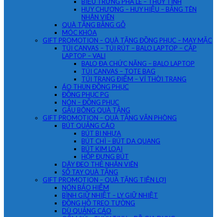
BIỂU TRƯNG PHA LÊ – THỦY TINH
HUY CHƯƠNG – HUY HIỆU – BẢNG TÊN
NHÂN VIÊN
QUÀ TẶNG BẰNG GỖ
MÓC KHÓA
GIFT PROMOTION – QUÀ TẶNG ĐỒNG PHỤC – MAY MẶC
TÚI CANVAS – TÚI RÚT – BALO LAPTOP – CẶP
LAPTOP – VALI
BALO ĐA CHỨC NĂNG – BALO LAPTOP
TÚI CANVAS – TOTE BAG
TÚI TRANG ĐIỂM – VÍ THỜI TRANG
ÁO THUN ĐỒNG PHỤC
ĐỒNG PHỤC PG
NÓN – ĐỒNG PHỤC
GẤU BÔNG QUÀ TẶNG
GIFT PROMOTION – QUÀ TẶNG VĂN PHÒNG
BÚT QUẢNG CÁO
BÚT BI NHỰA
BÚT CHÌ – BÚT DA QUANG
BÚT KIM LOẠI
HỘP ĐỰNG BÚT
DÂY ĐEO THẺ NHÂN VIÊN
SỔ TAY QUÀ TẶNG
GIFT PROMOTION – QUÀ TẶNG TIỆN LỢI
NÓN BẢO HIỂM
BÌNH GIỮ NHIỆT – LY GIỮ NHIỆT
ĐỒNG HỒ TREO TƯỜNG
DÙ QUẢNG CÁO