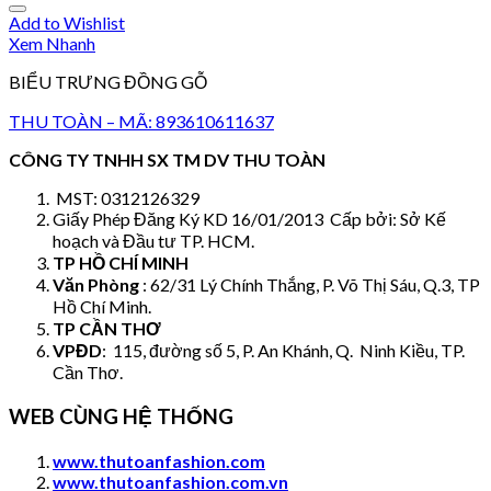
Add to Wishlist
Xem Nhanh
BIỂU TRƯNG ĐỒNG GỖ
THU TOÀN – MÃ: 893610611637
CÔNG TY TNHH SX TM DV THU TOÀN
MST: 0312126329
Giấy Phép Đăng Ký KD 16/01/2013 Cấp bởi: Sở Kế
hoạch và Đầu tư TP. HCM.
TP HỒ CHÍ MINH
Văn Phòng
: 62/31 Lý Chính Thắng, P. Võ Thị Sáu, Q.3, TP
Hồ Chí Minh.
TP CẦN THƠ
VPĐD
: 115, đường số 5, P. An Khánh, Q. Ninh Kiều, TP.
Cần Thơ.
WEB CÙNG HỆ THỐNG
www.thutoanfashion.com
www.thutoanfashion.com.vn