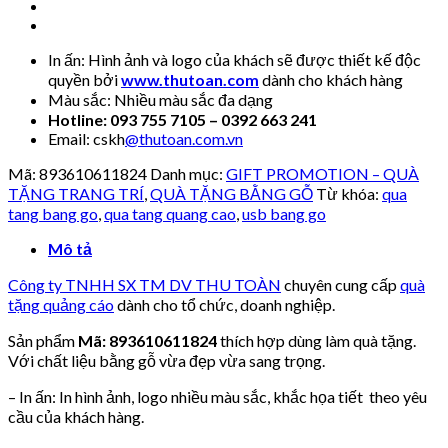
In ấn: Hình ảnh và logo của khách sẽ được thiết kế độc
quyền bởi
www.thutoan.com
dành cho khách hàng
Màu sắc: Nhiều màu sắc đa dạng
Hotline: 093 755 7105 – 0392 663 241
Email: cskh
@thutoan.com.vn
Mã:
893610611824
Danh mục:
GIFT PROMOTION – QUÀ
TẶNG TRANG TRÍ
,
QUÀ TẶNG BẰNG GỖ
Từ khóa:
qua
tang bang go
,
qua tang quang cao
,
usb bang go
Mô tả
Công ty TNHH SX TM DV THU TOÀN
chuyên cung cấp
quà
tặng quảng cáo
dành cho tổ chức, doanh nghiệp.
Sản phẩm
Mã: 893610611824
thích hợp dùng làm quà tặng.
Với chất liệu bằng gỗ vừa đẹp vừa sang trọng.
– In ấn: In hình ảnh, logo nhiều màu sắc, khắc họa tiết theo yêu
cầu của khách hàng.