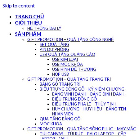
Skip to content
TRANG CHỦ
GIỚI THIỆU
HỆ THỐNG ĐẠI LÝ
SẢN PHẨM
GIFT PROMOTION – QUÀ TẶNG CÔNG NGHỆ
SET QUÀ TẶNG
PIN DỰ PHÒNG
USB QUÀ TẶNG QUẢNG CÁO
USB KIM LOẠI
USB MÓC KHÓA
USB HÌNH DỄ THƯƠNG
HỘP USB
GIFT PROMOTION – QUÀ TẶNG TRANG TRÍ
BẢNG GỖ TRANG TRÍ
BIỂU TRƯNG ĐỒNG GỖ – KỶ NIỆM CHƯƠNG
BẢNG VINH DANH – BẢNG ĐỊNH DANH
BIỂU TRƯNG ĐỒNG GỖ
BIỂU TRƯNG PHA LÊ – THỦY TINH
HUY CHƯƠNG – HUY HIỆU – BẢNG TÊN
NHÂN VIÊN
QUÀ TẶNG BẰNG GỖ
MÓC KHÓA
GIFT PROMOTION – QUÀ TẶNG ĐỒNG PHỤC – MAY MẶC
TÚI CANVAS – TÚI RÚT – BALO LAPTOP – CẶP
LAPTOP – VALI