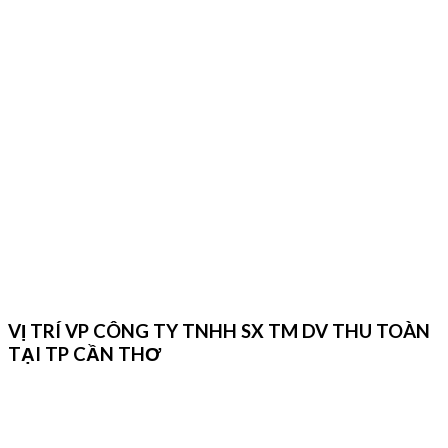
VỊ TRÍ VP CÔNG TY TNHH SX TM DV THU TOÀN
TẠI TP CẦN THƠ