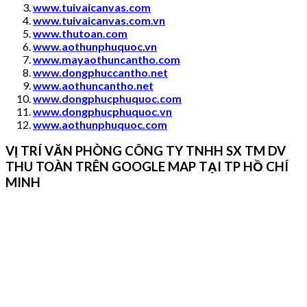
www.tuivaicanvas.com
www.tuivaicanvas.com.vn
www.thutoan.com
www.aothunphuquoc.vn
www.mayaothuncantho.com
www.dongphuccantho.
net
www.aothuncantho.net
www.dongphucphuquoc.com
www.dongphucphuquoc.
vn
www.aothunphuquoc.com
VỊ TRÍ VĂN PHÒNG CÔNG TY TNHH SX TM DV
THU TOÀN TRÊN GOOGLE MAP TẠI TP HỒ CHÍ
MINH