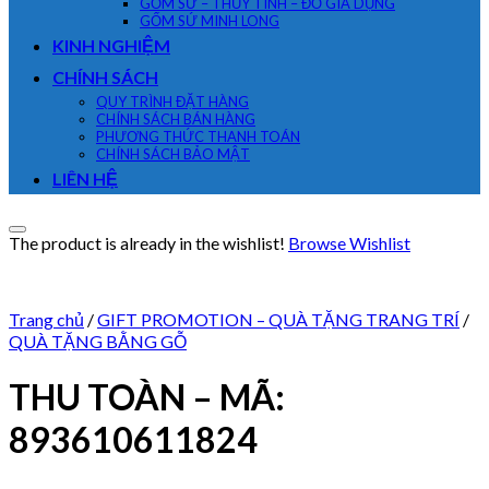
GỐM SỨ – THỦY TINH – ĐỒ GIA DỤNG
GỐM SỨ MINH LONG
KINH NGHIỆM
CHÍNH SÁCH
QUY TRÌNH ĐẶT HÀNG
CHÍNH SÁCH BÁN HÀNG
PHƯƠNG THỨC THANH TOÁN
CHÍNH SÁCH BẢO MẬT
LIÊN HỆ
The product is already in the wishlist!
Browse Wishlist
Trang chủ
/
GIFT PROMOTION – QUÀ TẶNG TRANG TRÍ
/
QUÀ TẶNG BẰNG GỖ
THU TOÀN – MÃ:
893610611824