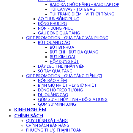
BALO ĐA CHỨC NĂNG – BALO LAPTOP
TÚI CANVAS – TOTE BAG
TÚI TRANG ĐIỂM – VÍ THỜI TRANG
ÁO THUN ĐỒNG PHỤC
ĐỒNG PHỤC PG
NÓN – ĐỒNG PHỤC
GẤU BÔNG QUÀ TẶNG
GIFT PROMOTION – QUÀ TẶNG VĂN PHÒNG
BÚT QUẢNG CÁO
BÚT BI NHỰA
BÚT CHÌ – BÚT DA QUANG
BÚT KIM LOẠI
HỘP ĐỰNG BÚT
DÂY ĐEO THẺ NHÂN VIÊN
SỔ TAY QUÀ TẶNG
GIFT PROMOTION – QUÀ TẶNG TIỆN LỢI
NÓN BẢO HIỂM
BÌNH GIỮ NHIỆT – LY GIỮ NHIỆT
ĐỒNG HỒ TREO TƯỜNG
DÙ QUẢNG CÁO
GỐM SỨ – THỦY TINH – ĐỒ GIA DỤNG
GỐM SỨ MINH LONG
KINH NGHIỆM
CHÍNH SÁCH
QUY TRÌNH ĐẶT HÀNG
CHÍNH SÁCH BÁN HÀNG
PHƯƠNG THỨC THANH TOÁN