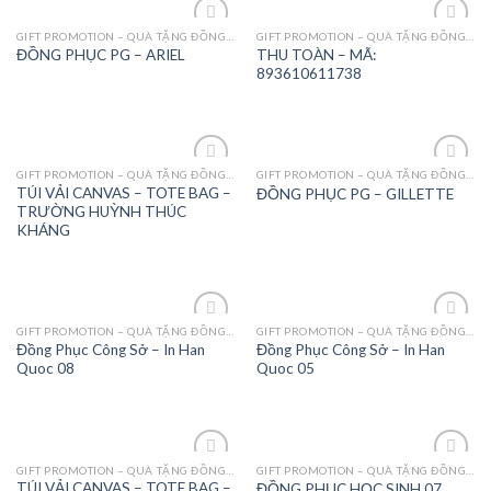
GIFT PROMOTION – QUÀ TẶNG ĐỒNG PHỤC - MAY MẶC
GIFT PROMOTION – QUÀ TẶNG ĐỒNG PHỤC - MAY MẶC
Add to
Add to
THU TOÀN – MÃ:
ĐỒNG PHỤC PG – ARIEL
Wishlist
Wishlist
893610611738
GIFT PROMOTION – QUÀ TẶNG ĐỒNG PHỤC - MAY MẶC
GIFT PROMOTION – QUÀ TẶNG ĐỒNG PHỤC - MAY MẶC
Add to
Add to
TÚI VẢI CANVAS – TOTE BAG –
ĐỒNG PHỤC PG – GILLETTE
Wishlist
Wishlist
TRƯỜNG HUỲNH THÚC
KHÁNG
GIFT PROMOTION – QUÀ TẶNG ĐỒNG PHỤC - MAY MẶC
GIFT PROMOTION – QUÀ TẶNG ĐỒNG PHỤC - MAY MẶC
Add to
Add to
Đồng Phục Công Sở – In Han
Đồng Phục Công Sở – In Han
Wishlist
Wishlist
Quoc 08
Quoc 05
GIFT PROMOTION – QUÀ TẶNG ĐỒNG PHỤC - MAY MẶC
GIFT PROMOTION – QUÀ TẶNG ĐỒNG PHỤC - MAY MẶC
Add to
Add to
TÚI VẢI CANVAS – TOTE BAG –
ĐỒNG PHỤC HỌC SINH 07