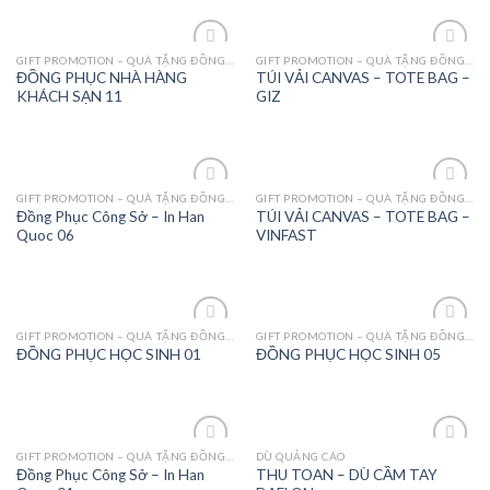
GIFT PROMOTION – QUÀ TẶNG ĐỒNG PHỤC - MAY MẶC
GIFT PROMOTION – QUÀ TẶNG ĐỒNG PHỤC - MAY MẶC
Add to
Add to
ĐỒNG PHỤC NHÀ HÀNG
TÚI VẢI CANVAS – TOTE BAG –
Wishlist
Wishlist
KHÁCH SẠN 11
GIZ
GIFT PROMOTION – QUÀ TẶNG ĐỒNG PHỤC - MAY MẶC
GIFT PROMOTION – QUÀ TẶNG ĐỒNG PHỤC - MAY MẶC
Add to
Add to
Đồng Phục Công Sở – In Han
TÚI VẢI CANVAS – TOTE BAG –
Wishlist
Wishlist
Quoc 06
VINFAST
GIFT PROMOTION – QUÀ TẶNG ĐỒNG PHỤC - MAY MẶC
GIFT PROMOTION – QUÀ TẶNG ĐỒNG PHỤC - MAY MẶC
Add to
Add to
ĐỒNG PHỤC HỌC SINH 01
ĐỒNG PHỤC HỌC SINH 05
Wishlist
Wishlist
GIFT PROMOTION – QUÀ TẶNG ĐỒNG PHỤC - MAY MẶC
DÙ QUẢNG CÁO
Add to
Add to
Đồng Phục Công Sở – In Han
THU TOAN – DÙ CẦM TAY
Wishlist
Wishlist