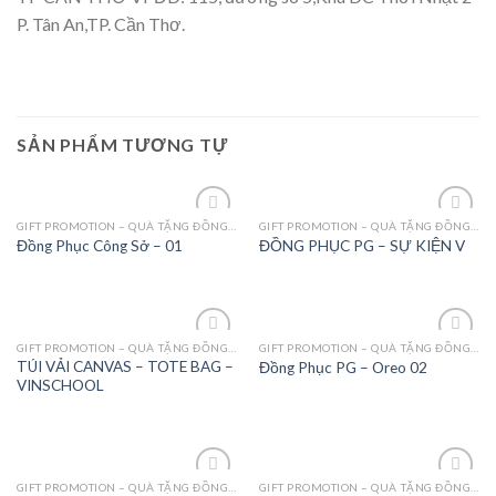
P. Tân An,TP. Cần Thơ.
SẢN PHẨM TƯƠNG TỰ
GIFT PROMOTION – QUÀ TẶNG ĐỒNG PHỤC - MAY MẶC
GIFT PROMOTION – QUÀ TẶNG ĐỒNG PHỤC - MAY MẶC
Add to
Add to
Đồng Phục Công Sở – 01
ĐỒNG PHỤC PG – SỰ KIỆN V
Wishlist
Wishlist
GIFT PROMOTION – QUÀ TẶNG ĐỒNG PHỤC - MAY MẶC
GIFT PROMOTION – QUÀ TẶNG ĐỒNG PHỤC - MAY MẶC
Add to
Add to
TÚI VẢI CANVAS – TOTE BAG –
Đồng Phục PG – Oreo 02
Wishlist
Wishlist
VINSCHOOL
GIFT PROMOTION – QUÀ TẶNG ĐỒNG PHỤC - MAY MẶC
GIFT PROMOTION – QUÀ TẶNG ĐỒNG PHỤC - MAY MẶC