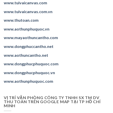
www.tuivaicanvas.com
www.tuivaicanvas.com.vn
www.thutoan.com
www.aothunphuquoc.vn
www.mayaothuncantho.com
www.dongphuccantho.
net
www.aothuncantho.net
www.dongphucphuquoc.com
www.dongphucphuquoc.
vn
www.aothunphuquoc.com
VỊ TRÍ VĂN PHÒNG CÔNG TY TNHH SX TM DV
THU TOÀN TRÊN GOOGLE MAP TẠI TP HỒ CHÍ
MINH