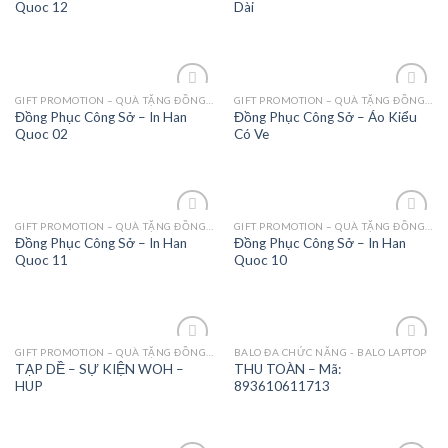
Quoc 12
Dài
GIFT PROMOTION – QUÀ TẶNG ĐỒNG PHỤC - MAY MẶC
GIFT PROMOTION – QUÀ TẶNG ĐỒNG PHỤC - MAY MẶC
Add to
Add to
Đồng Phục Công Sở – In Han
Đồng Phục Công Sở – Áo Kiểu
Wishlist
Wishlist
Quoc 02
Có Ve
GIFT PROMOTION – QUÀ TẶNG ĐỒNG PHỤC - MAY MẶC
GIFT PROMOTION – QUÀ TẶNG ĐỒNG PHỤC - MAY MẶC
Add to
Add to
Đồng Phục Công Sở – In Han
Đồng Phục Công Sở – In Han
Wishlist
Wishlist
Quoc 11
Quoc 10
GIFT PROMOTION – QUÀ TẶNG ĐỒNG PHỤC - MAY MẶC
BALO ĐA CHỨC NĂNG - BALO LAPTOP
Add to
Add to
TẠP DỀ – SỰ KIỆN WOH –
THU TOÀN – Mã:
Wishlist
Wishlist
HUP
893610611713