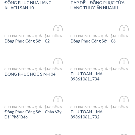
Add to
Add to
ĐỒNG PHỤC NHÀ HÀNG
TẠP DỀ – ĐỒNG PHỤC CỬA
Wishlist
Wishlist
KHÁCH SẠN 10
HÀNG THỨC ĂN NHANH
GIFT PROMOTION – QUÀ TẶNG ĐỒNG PHỤC - MAY MẶC
GIFT PROMOTION – QUÀ TẶNG ĐỒNG PHỤC - MAY MẶC
Add to
Add to
Đồng Phục Công Sở – 02
Đồng Phục Công Sở – 06
Wishlist
Wishlist
GIFT PROMOTION – QUÀ TẶNG ĐỒNG PHỤC - MAY MẶC
GIFT PROMOTION – QUÀ TẶNG ĐỒNG PHỤC - MAY MẶC
Add to
Add to
THU TOÀN – MÃ:
ĐỒNG PHỤC HỌC SINH 04
Wishlist
Wishlist
893610611734
GIFT PROMOTION – QUÀ TẶNG ĐỒNG PHỤC - MAY MẶC
GIFT PROMOTION – QUÀ TẶNG ĐỒNG PHỤC - MAY MẶC
Add to
Add to
Đồng Phục Công Sở – Chân Váy
THU TOÀN – MÃ:
Wishlist
Wishlist
Dài Phối Bèo
893610611732