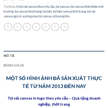
Từ khóa:
in túi vải canvas theo yêu cầu
,
tui canvas
,
túi canvas thân thiện môi
trường
,
tui canvas thoi trang
,
tui tote
,
túi tote canvas thời trang
,
túi vải
canvas giá rẻ
,
xưởng may túi canvas số lượng lớn
MÔ TẢ
ĐÁNH GIÁ (0)
MỘT SỐ HÌNH ẢNH
ĐÃ SẢN XUẤT THỰC
TẾ
TỪ NĂM 2013 ĐẾN NAY
Túi vải canvas in logo theo yêu cầu – Quà tặng doanh
nghiệp, thời trang