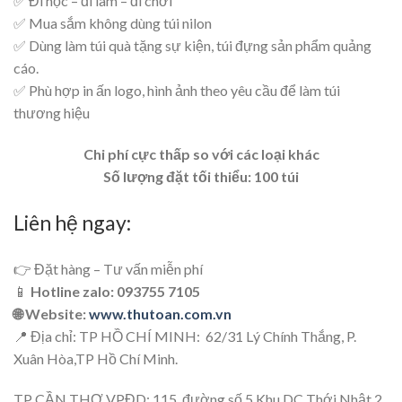
✅ Đi học – đi làm – đi chơi
✅ Mua sắm không dùng túi nilon
✅ Dùng làm túi quà tặng sự kiện, túi đựng sản phẩm quảng
cáo.
✅ Phù hợp in ấn logo, hình ảnh theo yêu cầu để làm túi
thương hiệu
Chi phí cực thấp so với các loại khác
Số lượng đặt tối thiểu: 100 túi
Liên hệ ngay:
👉 Đặt hàng – Tư vấn miễn phí
📱
Hotline zalo: 093755 7105
🌐 Website:
www.thutoan.com.vn
📍 Địa chỉ: TP HỒ CHÍ MINH: 62/31 Lý Chính Thắng, P.
Xuân Hòa,TP Hồ Chí Minh.
TP CẦN THƠ VPĐD: 115, đường số 5,Khu DC Thới Nhật 2