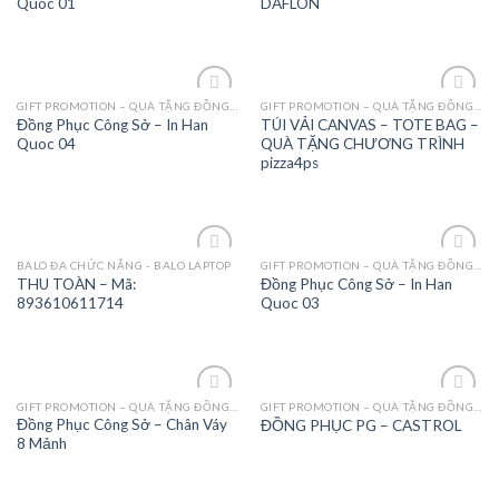
Quoc 01
DAFLON
GIFT PROMOTION – QUÀ TẶNG ĐỒNG PHỤC - MAY MẶC
GIFT PROMOTION – QUÀ TẶNG ĐỒNG PHỤC - MAY MẶC
Add to
Add to
Đồng Phục Công Sở – In Han
TÚI VẢI CANVAS – TOTE BAG –
Wishlist
Wishlist
Quoc 04
QUÀ TẶNG CHƯƠNG TRÌNH
pizza4ps
BALO ĐA CHỨC NĂNG - BALO LAPTOP
GIFT PROMOTION – QUÀ TẶNG ĐỒNG PHỤC - MAY MẶC
Add to
Add to
THU TOÀN – Mã:
Đồng Phục Công Sở – In Han
Wishlist
Wishlist
893610611714
Quoc 03
GIFT PROMOTION – QUÀ TẶNG ĐỒNG PHỤC - MAY MẶC
GIFT PROMOTION – QUÀ TẶNG ĐỒNG PHỤC - MAY MẶC
Add to
Add to
Đồng Phục Công Sở – Chân Váy
ĐỒNG PHỤC PG – CASTROL
Wishlist
Wishlist
8 Mảnh