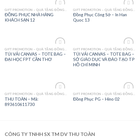
GIFT PROMOTION – QUÀ TẶNG ĐỒNG PHỤC - MAY MẶC
GIFT PROMOTION – QUÀ TẶNG ĐỒNG PHỤC - MAY MẶC
Add to
Add to
ĐỒNG PHỤC NHÀ HÀNG
Đồng Phục Công Sở – In Han
Wishlist
Wishlist
KHÁCH SẠN 12
Quoc 13
GIFT PROMOTION – QUÀ TẶNG ĐỒNG PHỤC - MAY MẶC
GIFT PROMOTION – QUÀ TẶNG ĐỒNG PHỤC - MAY MẶC
Add to
Add to
TÚI VẢI CANVAS – TOTE BAG –
TÚI VẢI CANVAS – TOTE BAG –
Wishlist
Wishlist
ĐẠI HỌC FPT CẦN THƠ
SỞ GIÁO DỤC VÀ ĐÀO TẠO TP
HỒ CHÍ MINH
GIFT PROMOTION – QUÀ TẶNG ĐỒNG PHỤC - MAY MẶC
GIFT PROMOTION – QUÀ TẶNG ĐỒNG PHỤC - MAY MẶC
Add to
Add to
THU TOÀN – Mã:
Đồng Phục PG – Hino 02
Wishlist
Wishlist
893610611730
CÔNG TY TNHH SX TM DV THU TOÀN