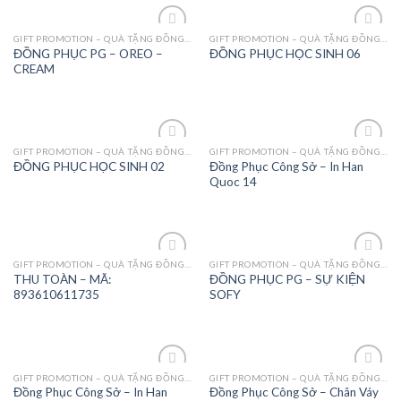
GIFT PROMOTION – QUÀ TẶNG ĐỒNG PHỤC - MAY MẶC
GIFT PROMOTION – QUÀ TẶNG ĐỒNG PHỤC - MAY MẶC
Add to
Add to
ĐỒNG PHỤC PG – OREO –
ĐỒNG PHỤC HỌC SINH 06
Wishlist
Wishlist
CREAM
GIFT PROMOTION – QUÀ TẶNG ĐỒNG PHỤC - MAY MẶC
GIFT PROMOTION – QUÀ TẶNG ĐỒNG PHỤC - MAY MẶC
Add to
Add to
Đồng Phục Công Sở – In Han
ĐỒNG PHỤC HỌC SINH 02
Wishlist
Wishlist
Quoc 14
GIFT PROMOTION – QUÀ TẶNG ĐỒNG PHỤC - MAY MẶC
GIFT PROMOTION – QUÀ TẶNG ĐỒNG PHỤC - MAY MẶC
Add to
Add to
THU TOÀN – MÃ:
ĐỒNG PHỤC PG – SỰ KIỆN
Wishlist
Wishlist
893610611735
SOFY
GIFT PROMOTION – QUÀ TẶNG ĐỒNG PHỤC - MAY MẶC
GIFT PROMOTION – QUÀ TẶNG ĐỒNG PHỤC - MAY MẶC
Add to
Add to
Đồng Phục Công Sở – In Han
Đồng Phục Công Sở – Chân Váy
Wishlist
Wishlist