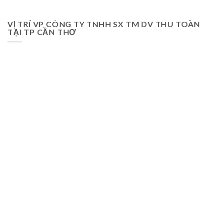
VỊ TRÍ VP CÔNG TY TNHH SX TM DV THU TOÀN
TẠI TP CẦN THƠ