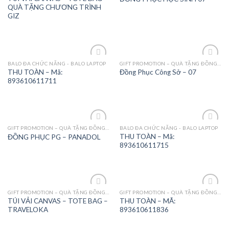
Wishlist
Wishlist
QUÀ TẶNG CHƯƠNG TRÌNH
GIZ
BALO ĐA CHỨC NĂNG - BALO LAPTOP
GIFT PROMOTION – QUÀ TẶNG ĐỒNG PHỤC - MAY MẶC
Add to
Add to
THU TOÀN – Mã:
Đồng Phục Công Sở – 07
Wishlist
Wishlist
893610611711
GIFT PROMOTION – QUÀ TẶNG ĐỒNG PHỤC - MAY MẶC
BALO ĐA CHỨC NĂNG - BALO LAPTOP
Add to
Add to
THU TOÀN – Mã:
ĐỒNG PHỤC PG – PANADOL
Wishlist
Wishlist
893610611715
GIFT PROMOTION – QUÀ TẶNG ĐỒNG PHỤC - MAY MẶC
GIFT PROMOTION – QUÀ TẶNG ĐỒNG PHỤC - MAY MẶC
Add to
Add to
TÚI VẢI CANVAS – TOTE BAG –
THU TOÀN – MÃ:
Wishlist
Wishlist
TRAVELOKA
893610611836