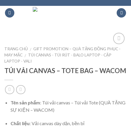
Skip
to
content
TRANG CHỦ
GIFT PROMOTION – QUÀ TẶNG ĐỒNG PHỤC -
/
Add to
Wishlist
MAY MẶC
TÚI CANVAS - TÚI RÚT - BALO LAPTOP - CẶP
/
LAPTOP - VALI
TÚI VẢI CANVAS – TOTE BAG – WACOM
Tên sản phẩm
: Túi vải canvas – Túi vải Tote (QUÀ TẶNG
SỰ KIỆN – WACOM)
Chất liệu
: Vải canvas dày dặn, bền bỉ