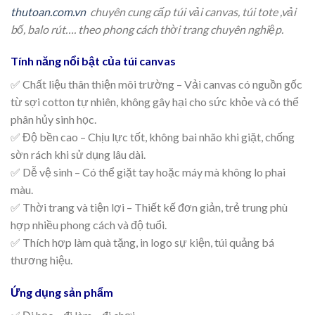
thutoan.com.vn
chuyên cung cấp túi vải canvas, túi tote ,vải
bố, balo rút…. theo phong cách thời trang chuyên
nghiệp.
Tính năng nổi bật của túi canvas
✅ Chất liệu thân thiện môi trường – Vải canvas có nguồn gốc
từ sợi cotton tự nhiên, không gây hại cho sức khỏe và có thể
phân hủy sinh học.
✅ Độ bền cao – Chịu lực tốt, không bai nhão khi giặt, chống
sờn rách khi sử dụng lâu dài.
✅ Dễ vệ sinh – Có thể giặt tay hoặc máy mà không lo phai
màu.
✅ Thời trang và tiện lợi – Thiết kế đơn giản, trẻ trung phù
hợp nhiều phong cách và độ tuổi.
✅ Thích hợp làm quà tặng, in logo sự kiện, túi quảng bá
thương hiệu.
Ứng dụng sản phẩm