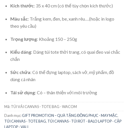
Kích thước
: 35 x 40 cm (có thể tùy chọn kích thước)
Màu sắc
: Trắng kem, đen, be, xanh rêu….(hoặc in logo
theo yêu cầu)
Trọng lượng
: Khoảng 150 – 250g
Kiểu dáng
: Dáng túi tote thời trang, có quai đeo vai chắc
chắn
Sức chứa
: Có thể đựng laptop, sách vở, mỹ phẩm, đồ
dùng cá nhân
Tái sử dụng
: Có – thân thiện với môi trường
Mã:
TÚI VẢI CANVAS - TOTE BAG - WACOM
Danh mục:
GIFT PROMOTION – QUÀ TẶNG ĐỒNG PHỤC - MAY MẶC
,
TÚI CANVAS - TOTE BAG
,
TÚI CANVAS - TÚI RÚT - BALO LAPTOP - CẶP
LAPTOP - VALI